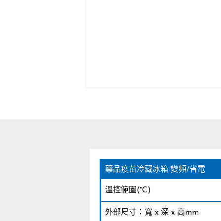
藥品疫苗冷藏冰箱-變頻/省電
溫控範圍(°C)
外部尺寸：寬 x 深 x 高mm