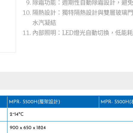
除霜功能：週期性自動除霜設計，避
隔熱設計：獨特隔熱設計與雙層玻璃
水汽凝結
內部照明：LED燈光自動切換，低能
MPR- S500H(層架設計)
MPR- S500
2~14ºC
900 x 650 x 1824