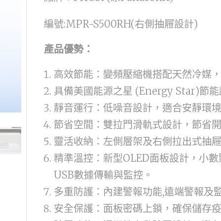
編號:MPR-S500RH(右側抽屜設計)
產品優勢：
高效節能：變頻壓縮機搭配天然冷媒
具備美國能源之星 (Energy Star)節
靜音運行：低噪音設計，適合安靜環
節省空間：雙拉門滑軌式設計，節省
靈活收納：左側層架及右側拉出式抽
精準溫控：新型OLED面板設計，小
USB數據傳輸與監控。
多重防護：內建警報功能,遠端警報及
安全保護：面板密碼上鎖，確保儲存