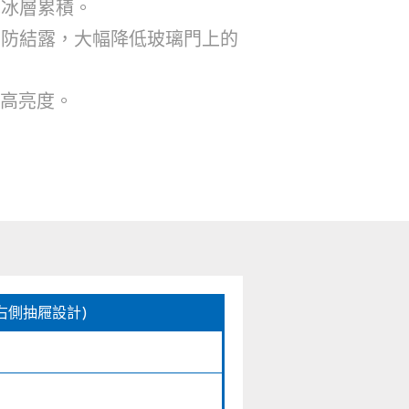
免冰層累積。
門防結露，大幅降低玻璃門上的
耗高亮度。
H(右側抽屜設計)