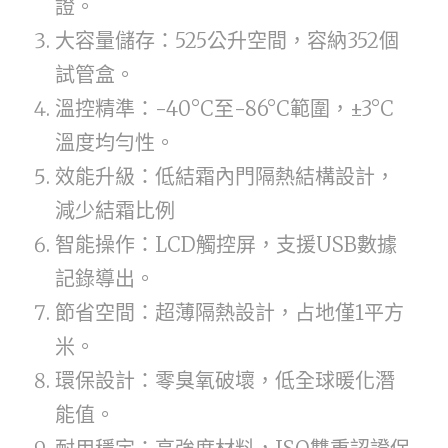
證。
大容量儲存：525公升空間，容納352個
試管盒。
溫控精準：-40°C至-86°C範圍，±3°C
溫度均勻性。
效能升級：低結霜內門隔熱結構設計，
減少結霜比例
智能操作：LCD觸控屏，支援USB數據
記錄導出。
節省空間：超薄隔熱設計，占地僅1平方
米。
環保設計：零臭氧破壞，低全球暖化潛
能值。