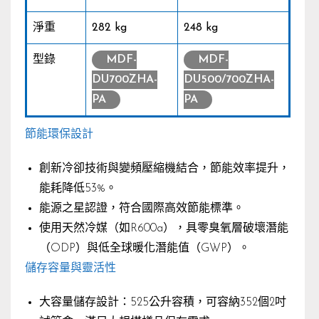
淨重
282 kg
248 kg
型錄
MDF-
MDF-
DU700ZHA-
DU500/700ZHA-
PA
PA
節能環保設計
創新冷卻技術與變頻壓縮機結合，節能效率提升，
能耗降低53%。
能源之星認證，符合國際高效節能標準。
使用天然冷媒（如R600a），具零臭氧層破壞潛能
（ODP）與低全球暖化潛能值（GWP）。
儲存容量與靈活性
大容量儲存設計：525公升容積，可容納352個2吋