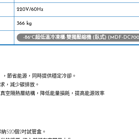
220V/60Hz
366 kg
-86°C超低溫冷凍櫃-雙獨壓縮機 (臥式) (MDF-DC700
rd），節省能源，同時提供穩定冷卻。
要求，減少碳排放。
，革命性的真空隔熱層結構，降低能量損耗，提高能源效率
納520個2吋試管盒。