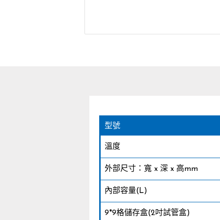
型號
溫度
外部尺寸：寬 x 深 x 高mm
內部容量(L)
9*9格儲存盒(2吋試管盒)