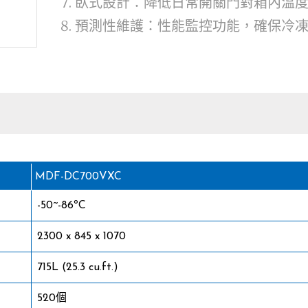
臥式設計：降低日常開關門對箱內溫
預測性維護：性能監控功能，確保冷
MDF-DC700VXC
-50~-86ºC
2300 x 845 x 1070
715L (25.3 cu.ft.)
520個