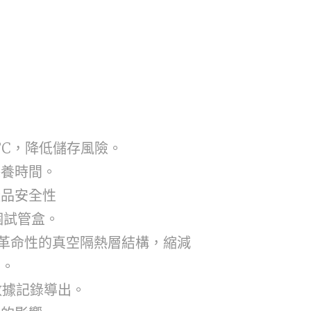
°C，降低儲存風險。
保養時間。
樣品安全性
個試管盒。
，結合革命性的真空隔熱層結構，縮減
化。
數據記錄導出。