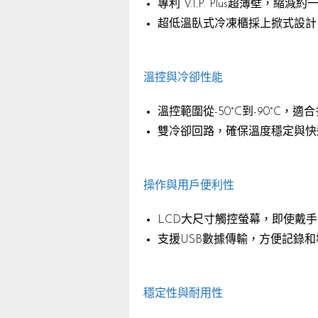
專利 V.I.P. Plus超薄壁，
超低溫臥式冷凍櫃採上掀式設計
溫控與冷卻性能
溫控範圍從-50°C到-90°C，
雙冷卻回路，確保溫度穩定與快
操作與用戶便利性
LCD大尺寸觸控螢幕，即使戴
支援USB數據傳輸，方便記錄
穩定性與耐用性